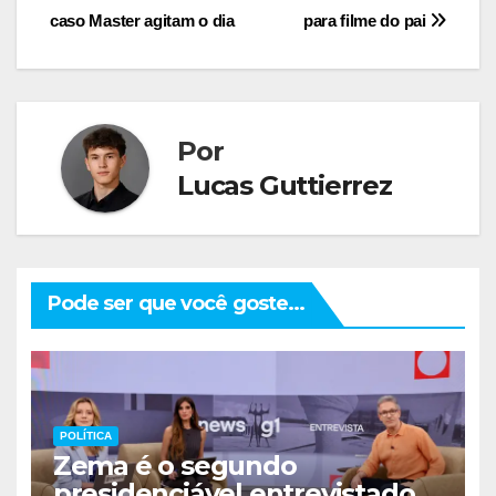
de
caso Master agitam o dia
para filme do pai
Post
Por
Lucas Guttierrez
Pode ser que você goste...
POLÍTICA
Zema é o segundo
presidenciável entrevistado