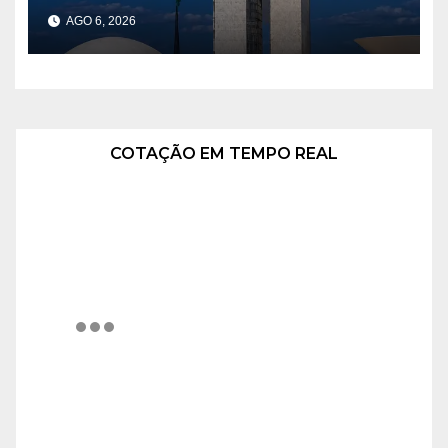
atuem como MEI
AGO 6, 2026
COTAÇÃO EM TEMPO REAL