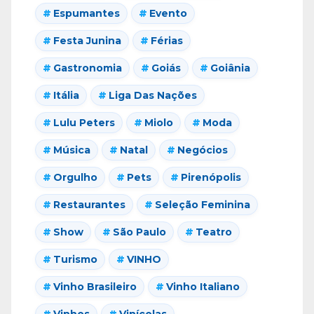
Espumantes
Evento
Festa Junina
Férias
Gastronomia
Goiás
Goiânia
Itália
Liga Das Nações
Lulu Peters
Miolo
Moda
Música
Natal
Negócios
Orgulho
Pets
Pirenópolis
Restaurantes
Seleção Feminina
Show
São Paulo
Teatro
Turismo
VINHO
Vinho Brasileiro
Vinho Italiano