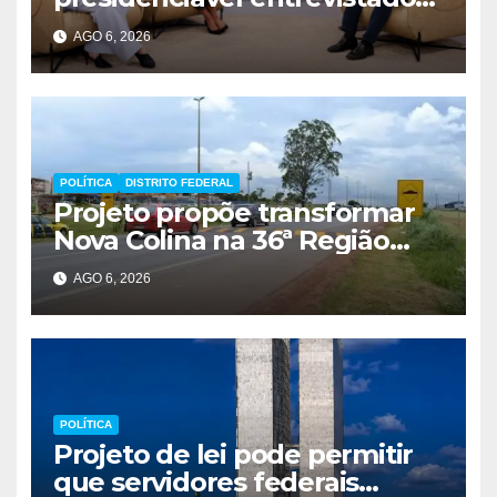
pelo g1 e GloboNews
AGO 6, 2026
POLÍTICA
DISTRITO FEDERAL
Projeto propõe transformar
Nova Colina na 36ª Região
Administrativa do Distrito
AGO 6, 2026
Federal
POLÍTICA
Projeto de lei pode permitir
que servidores federais