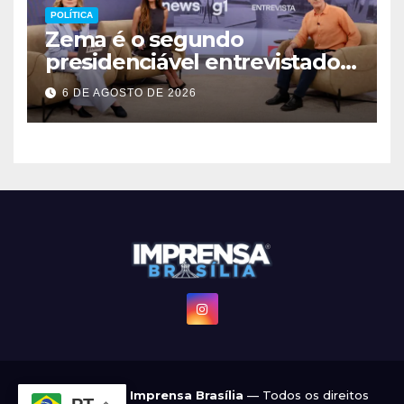
POLÍTICA
Zema é o segundo
presidenciável entrevistado
pelo g1 e GloboNews
6 DE AGOSTO DE 2026
© 2022 - 2026
Imprensa Brasília
— Todos os direitos