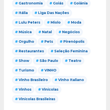
Gastronomia
Goiás
Goiânia
Itália
Liga Das Nações
Lulu Peters
Miolo
Moda
Música
Natal
Negócios
Orgulho
Pets
Pirenópolis
Restaurantes
Seleção Feminina
Show
São Paulo
Teatro
Turismo
VINHO
Vinho Brasileiro
Vinho Italiano
Vinhos
Vinícolas
Vinícolas Brasileiras