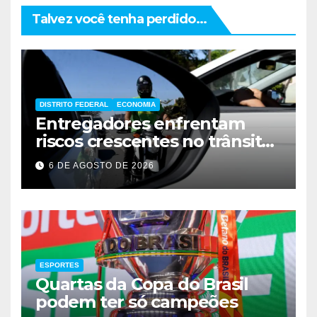
Talvez você tenha perdido...
DISTRITO FEDERAL
ECONOMIA
Entregadores enfrentam
riscos crescentes no trânsito
de Brasília
6 DE AGOSTO DE 2026
ESPORTES
Quartas da Copa do Brasil
podem ter só campeões