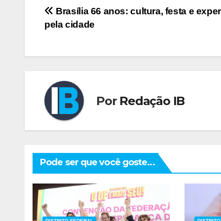
Navegação
Brasília 66 anos: cultura, festa e expe
pela cidade
de
Post
Por
Redação IB
Pode ser que você goste...
DISTRITO FEDERAL
DISTRIT