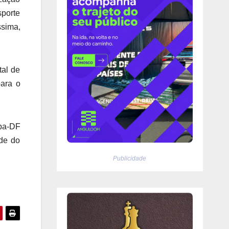
sporte
ssima,
tal de
para o
ipa-DF
ade do
Publicidade