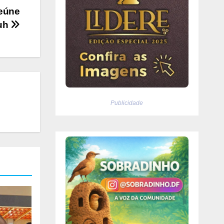
reúne
cuh
Publicidade