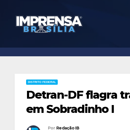
Skip
to
content
DISTRITO FEDERAL
Detran-DF flagra tr
em Sobradinho I
Por
Redação IB