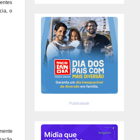
gentes
cia, o
Publicidade
mente
ização