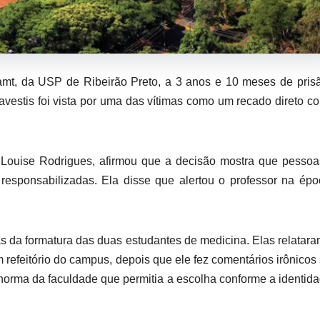
amt, da USP de Ribeirão Preto, a 3 anos e 10 meses de pri
ravestis foi vista por uma das vítimas como um recado direto co
e Louise Rodrigues, afirmou que a decisão mostra que pesso
esponsabilizadas. Ela disse que alertou o professor na ép
 da formatura das duas estudantes de medicina. Elas relatar
efeitório do campus, depois que ele fez comentários irônicos
norma da faculdade que permitia a escolha conforme a identid