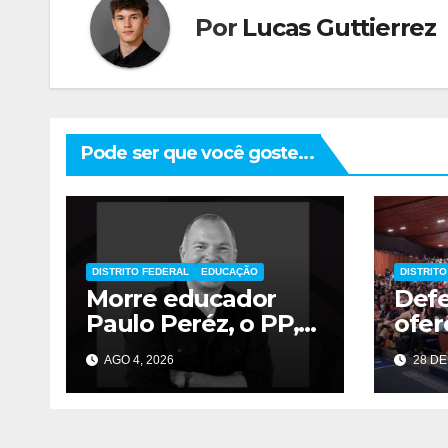
Por
Lucas Guttierrez
Pode ser que você goste...
DISTRITO FEDERAL
EDUCAÇÃO
DISTRIT
Morre educador
Defe
Paulo Peréz, o PP,
ofer
aos 49 anos
grad
AGO 4, 2026
28 DE
estu
públ