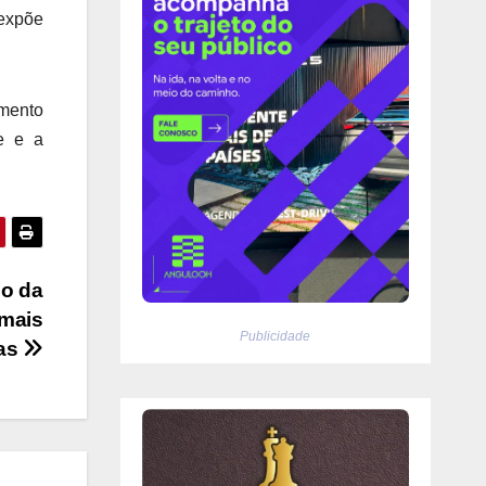
 expõe
imento
e e a
so da
 mais
Publicidade
gas