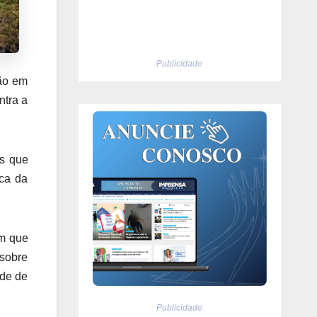
Publicidade
são em
ntra a
as que
oca da
am que
 sobre
ade de
Publicidade