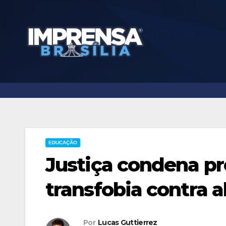
Skip
to
content
EDUCAÇÃO
Justiça condena pr
transfobia contra a
Por
Lucas Guttierrez