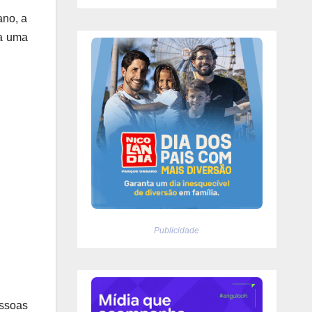
ano, a
da uma
Publicidade
essoas