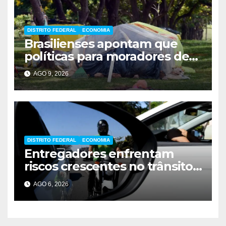
DISTRITO FEDERAL
ECONOMIA
Brasilienses apontam que
políticas para moradores de
rua influenciam voto
AGO 9, 2026
DISTRITO FEDERAL
ECONOMIA
Entregadores enfrentam
riscos crescentes no trânsito
de Brasília
AGO 6, 2026