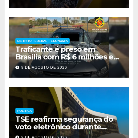
DISTRITO FEDERAL
ECONOMIA
Traficante é preso em
Brasília com R$ 6 milhões em
metanfetamina
9 DE AGOSTO DE 2026
POLÍTICA
TSE reafirma segurança do
voto eletrônico durante
evento em Brasília
9 DE AGOSTO DE 2026