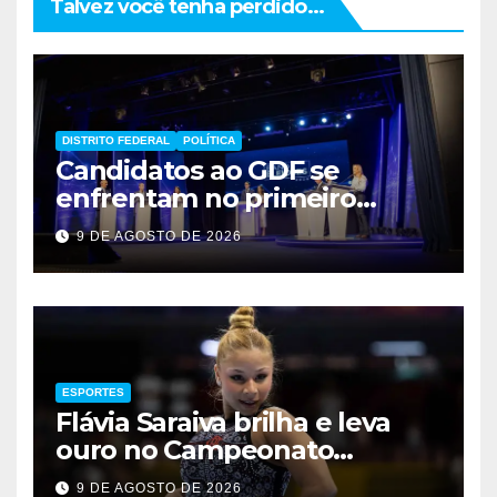
Talvez você tenha perdido...
DISTRITO FEDERAL
POLÍTICA
Candidatos ao GDF se
enfrentam no primeiro
debate de 2026
9 DE AGOSTO DE 2026
ESPORTES
Flávia Saraiva brilha e leva
ouro no Campeonato
Brasileiro de Ginástica
9 DE AGOSTO DE 2026