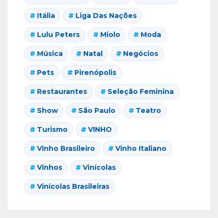
Itália
Liga Das Nações
Lulu Peters
Miolo
Moda
Música
Natal
Negócios
Pets
Pirenópolis
Restaurantes
Seleção Feminina
Show
São Paulo
Teatro
Turismo
VINHO
Vinho Brasileiro
Vinho Italiano
Vinhos
Vinícolas
Vinícolas Brasileiras