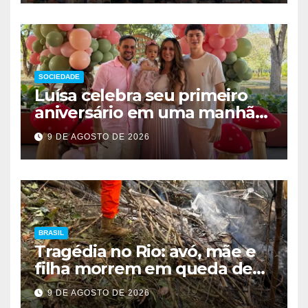
SOCIEDADE
Luísa celebra seu primeiro
aniversário em uma manhã
de encanto, elegância e
9 DE AGOSTO DE 2026
muito afeto
BRASIL
Tragédia no Rio: avó, mãe e
filha morrem em queda de
helicóptero
9 DE AGOSTO DE 2026