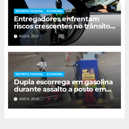
DISTRITO FEDERAL
ECONOMIA
Entregadores enfrentam
riscos crescentes no trânsito
de Brasília
AGO 6, 2026
DISTRITO FEDERAL
ECONOMIA
Dupla escorrega em gasolina
durante assalto a posto em
Ceilândia
AGO 6, 2026