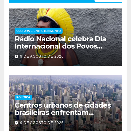
CULTURA E ENTRETENIMENTO
Rádio Nacional celebra Dia
Internacional dos Povos
Indígenas
9 DE AGOSTO DE 2026
POLÍTICA
Centros urbanos de cidades
brasileiras enfrentam
esvaziamento e insegurança
9 DE AGOSTO DE 2026