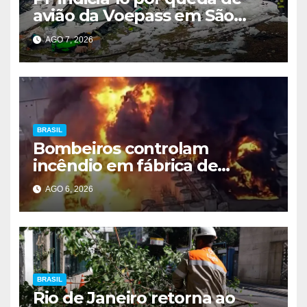
avião da Voepass em São
Paulo
AGO 7, 2026
BRASIL
Bombeiros controlam
incêndio em fábrica de
Itaquaquecetuba após 33
AGO 6, 2026
horas
BRASIL
Rio de Janeiro retorna ao