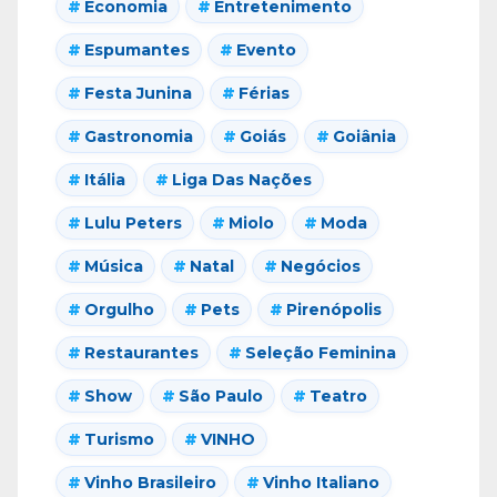
Economia
Entretenimento
Espumantes
Evento
Festa Junina
Férias
Gastronomia
Goiás
Goiânia
Itália
Liga Das Nações
Lulu Peters
Miolo
Moda
Música
Natal
Negócios
Orgulho
Pets
Pirenópolis
Restaurantes
Seleção Feminina
Show
São Paulo
Teatro
Turismo
VINHO
Vinho Brasileiro
Vinho Italiano