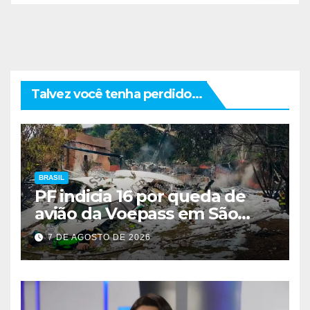
Talvez você tenha perdido...
BRASIL
PF indicia 16 por queda de
avião da Voepass em São
Paulo
7 DE AGOSTO DE 2026