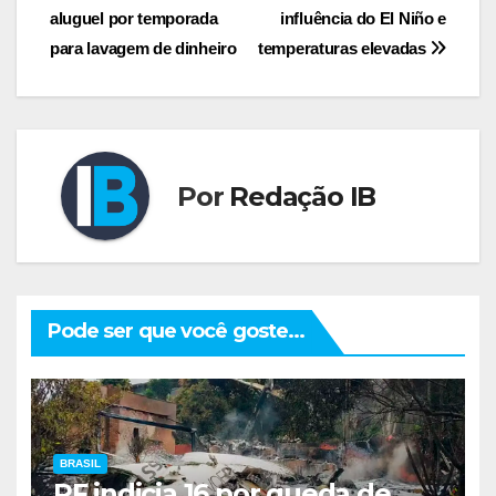
aluguel por temporada
influência do El Niño e
de
para lavagem de dinheiro
temperaturas elevadas
Post
Por
Redação IB
Pode ser que você goste...
BRASIL
PF indicia 16 por queda de