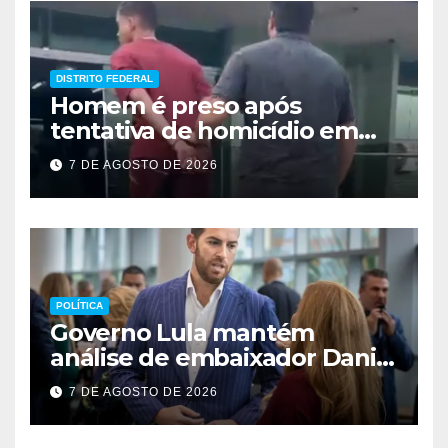
DISTRITO FEDERAL
Homem é preso após
tentativa de homicídio em
festa em São Sebastião
7 DE AGOSTO DE 2026
POLÍTICA
Governo Lula mantém
análise de embaixador Daniel
Perez para depois das
7 DE AGOSTO DE 2026
eleições