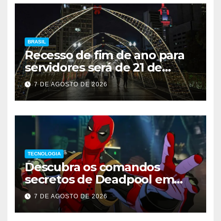
BRASIL
Recesso de fim de ano para
servidores será de 21 de
dezembro a 1º de janeiro
7 DE AGOSTO DE 2026
TECNOLOGIA
Descubra os comandos
secretos de Deadpool em
Marvel Tokon
7 DE AGOSTO DE 2026