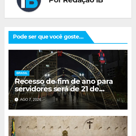
Pode ser que você goste...
BRASIL
Recesso de fim de ano para
servidores será de 21 de
dezembro a 1º de janeiro
AGO 7, 2026