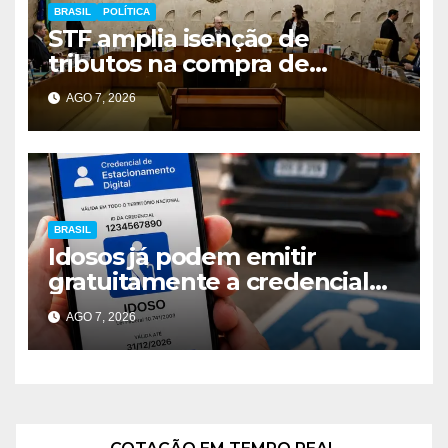
BRASIL
POLÍTICA
STF amplia isenção de
tributos na compra de
veículos para pessoas com
AGO 7, 2026
deficiência e TEA
BRASIL
Idosos já podem emitir
gratuitamente a credencial
digital para vagas especiais
AGO 7, 2026
em todo o Brasil