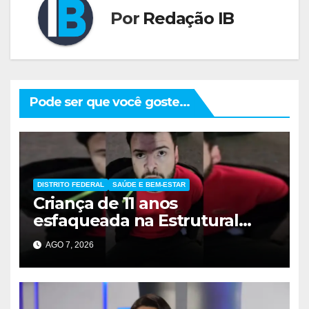
Por
Redação IB
Pode ser que você goste...
DISTRITO FEDERAL
SAÚDE E BEM-ESTAR
Criança de 11 anos
esfaqueada na Estrutural
apresenta melhora
AGO 7, 2026
significativa