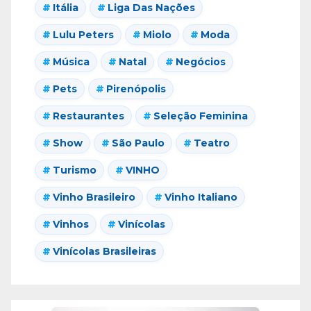
Itália
Liga Das Nações
Lulu Peters
Miolo
Moda
Música
Natal
Negócios
Pets
Pirenópolis
Restaurantes
Seleção Feminina
Show
São Paulo
Teatro
Turismo
VINHO
Vinho Brasileiro
Vinho Italiano
Vinhos
Vinícolas
Vinícolas Brasileiras