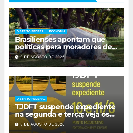
DISTRITO FEDERAL
ECONOMIA
Brasilienses apontam que
políticas para moradores de
rua influenciam voto
9 DE AGOSTO DE 2026
DISTRITO FEDERAL
TJDFT suspende expediente
na segunda e terça; veja os
prazos
8 DE AGOSTO DE 2026