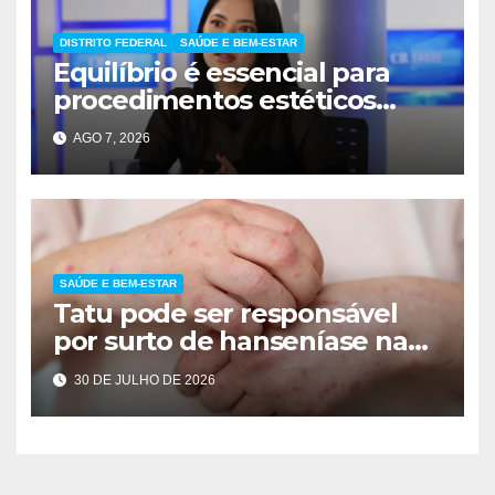
DISTRITO FEDERAL
SAÚDE E BEM-ESTAR
Equilíbrio é essencial para
procedimentos estéticos
seguros
AGO 7, 2026
SAÚDE E BEM-ESTAR
Tatu pode ser responsável
por surto de hanseníase na
Flórida
30 DE JULHO DE 2026