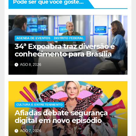
Pode ser que você goste...
AGENDA DE EVENTOS
DISTRITO FEDERAL
34ª Expoabra traz diversão e
conhecimento para Brasília
AGO 8, 2026
CULTURA E ENTRETENIMENTO
Afiadas debate segurança
digital em novo episódio
AGO 7, 2026