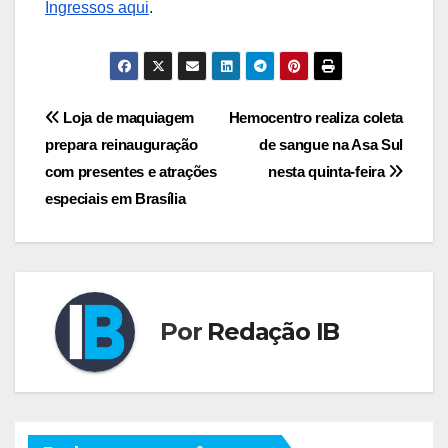
Ingressos aqui
.
Navegação
Loja de maquiagem
Hemocentro realiza coleta
prepara reinauguração
de sangue na Asa Sul
de
com presentes e atrações
nesta quinta-feira
Post
especiais em Brasília
Por
Redação IB