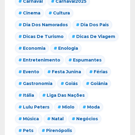
Carnaval
Carnaval2025
Cinema
Cultura
Dia Dos Namorados
Dia Dos Pais
Dicas De Turismo
Dicas De Viagem
Economia
Enologia
Entretenimento
Espumantes
Evento
Festa Junina
Férias
Gastronomia
Goiás
Goiânia
Itália
Liga Das Nações
Lulu Peters
Miolo
Moda
Música
Natal
Negócios
Pets
Pirenópolis