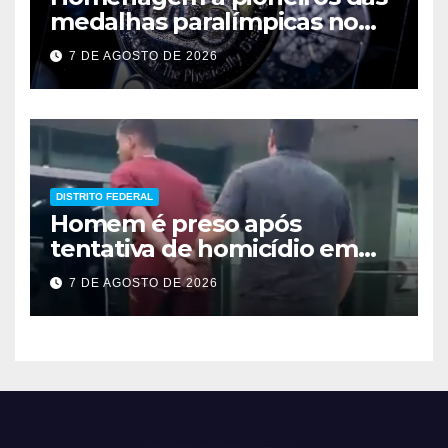
medalhas paralímpicas no
Brasil
7 DE AGOSTO DE 2026
DISTRITO FEDERAL
Homem é preso após
tentativa de homicídio em
festa em São Sebastião
7 DE AGOSTO DE 2026