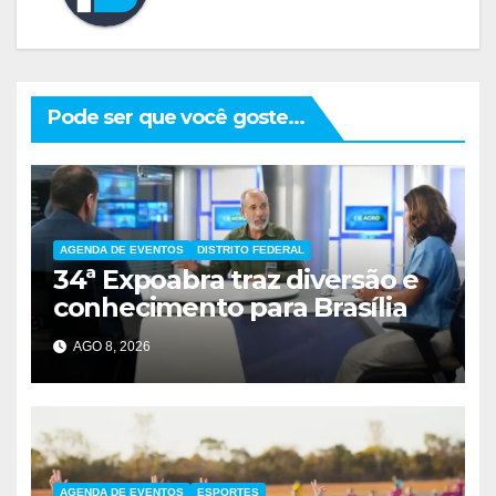
Pode ser que você goste...
AGENDA DE EVENTOS
DISTRITO FEDERAL
34ª Expoabra traz diversão e
conhecimento para Brasília
AGO 8, 2026
AGENDA DE EVENTOS
ESPORTES