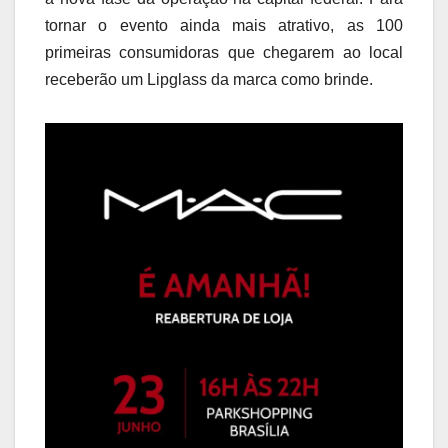
tornar o evento ainda mais atrativo, as 100
primeiras consumidoras que chegarem ao local
receberão um Lipglass da marca como brinde.