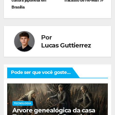
cultura japonesa em
fracasso de He-Man
Post
Brasília
Por
Lucas Guttierrez
Pode ser que você goste...
TECNOLOGIA
Arvore genealógica da casa