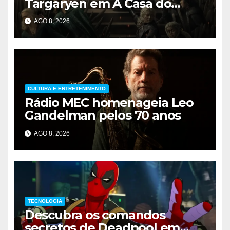
Targaryen em A Casa do
Dragão
AGO 8, 2026
CULTURA E ENTRETENIMENTO
Rádio MEC homenageia Leo
Gandelman pelos 70 anos
AGO 8, 2026
TECNOLOGIA
Descubra os comandos
secretos de Deadpool em