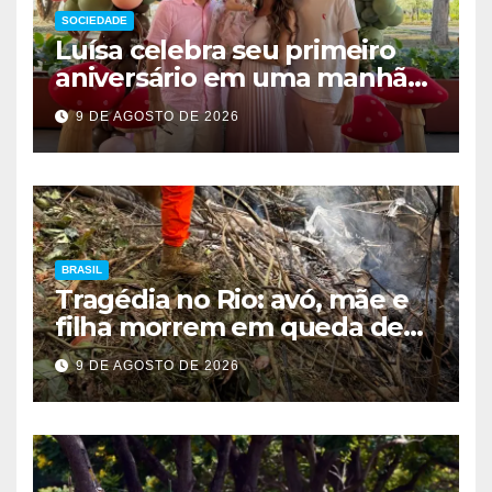
SOCIEDADE
Luísa celebra seu primeiro
aniversário em uma manhã
de encanto, elegância e
9 DE AGOSTO DE 2026
muito afeto
BRASIL
Tragédia no Rio: avó, mãe e
filha morrem em queda de
helicóptero
9 DE AGOSTO DE 2026