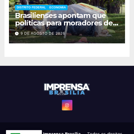
DISTRITO FEDERAL
ECONOMIA
Brasilienses apontam que
políticas para moradores de
rua influenciam voto
9 DE AGOSTO DE 2026
© 2022 - 2026
Imprensa Brasília
— Todos os direitos