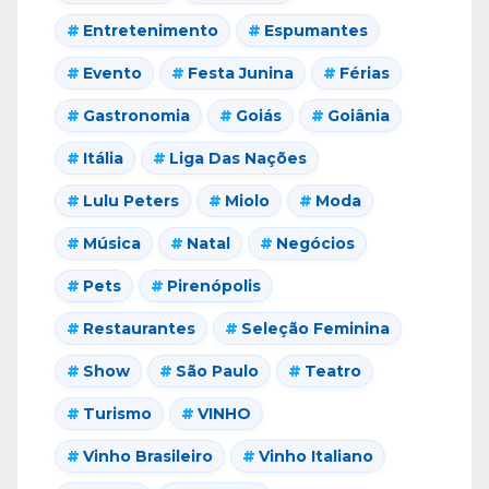
Entretenimento
Espumantes
Evento
Festa Junina
Férias
Gastronomia
Goiás
Goiânia
Itália
Liga Das Nações
Lulu Peters
Miolo
Moda
Música
Natal
Negócios
Pets
Pirenópolis
Restaurantes
Seleção Feminina
Show
São Paulo
Teatro
Turismo
VINHO
Vinho Brasileiro
Vinho Italiano