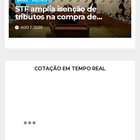
BRASIL
POLÍTICA
STF amplia isenção de
tributos na compra de
veículos para pessoas com
AGO 7, 2026
deficiência e TEA
COTAÇÃO EM TEMPO REAL