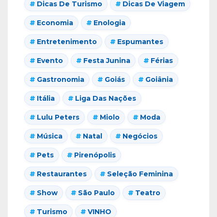
Dicas De Turismo
Dicas De Viagem
Economia
Enologia
Entretenimento
Espumantes
Evento
Festa Junina
Férias
Gastronomia
Goiás
Goiânia
Itália
Liga Das Nações
Lulu Peters
Miolo
Moda
Música
Natal
Negócios
Pets
Pirenópolis
Restaurantes
Seleção Feminina
Show
São Paulo
Teatro
Turismo
VINHO