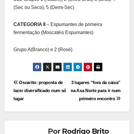
(Sec ou Seco), 5 (Demi-Sec)
CATEGORIA II
– Espumantes de primeira
fermentação (Moscatéis Espumantes)
Grupo A(Branco) e 2 (Rosé)
Navegação
Oscarito: proposta de
3 lugares “fora da caixa”
lazer diversificado num só
na Asa Norte para ir num
de
lugar
primeiro encontro
Post
Por
Rodrigo Brito