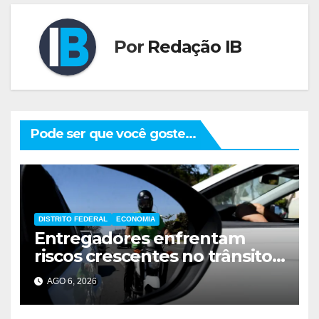
Por
Redação IB
Pode ser que você goste...
DISTRITO FEDERAL
ECONOMIA
Entregadores enfrentam
riscos crescentes no trânsito
de Brasília
AGO 6, 2026