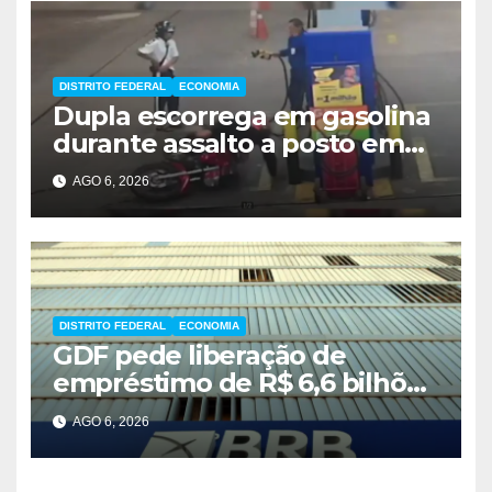
DISTRITO FEDERAL
ECONOMIA
Dupla escorrega em gasolina
durante assalto a posto em
Ceilândia
AGO 6, 2026
DISTRITO FEDERAL
ECONOMIA
GDF pede liberação de
empréstimo de R$ 6,6 bilhões
e critica inércia do FGC
AGO 6, 2026