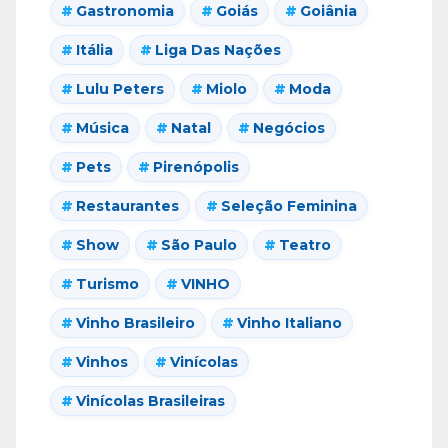
Gastronomia
Goiás
Goiânia
Itália
Liga Das Nações
Lulu Peters
Miolo
Moda
Música
Natal
Negócios
Pets
Pirenópolis
Restaurantes
Seleção Feminina
Show
São Paulo
Teatro
Turismo
VINHO
Vinho Brasileiro
Vinho Italiano
Vinhos
Vinícolas
Vinícolas Brasileiras