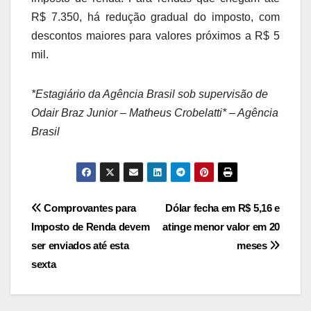
R$ 7.350, há redução gradual do imposto, com
descontos maiores para valores próximos a R$ 5
mil.
*Estagiário da Agência Brasil sob supervisão de
Odair Braz Junior – Matheus Crobelatti* – Agência
Brasil
Navegação
Comprovantes para
Dólar fecha em R$ 5,16 e
Imposto de Renda devem
atinge menor valor em 20
de
ser enviados até esta
meses
Post
sexta