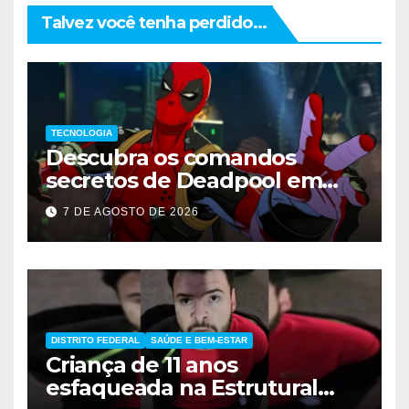
Talvez você tenha perdido...
TECNOLOGIA
Descubra os comandos
secretos de Deadpool em
Marvel Tokon
7 DE AGOSTO DE 2026
DISTRITO FEDERAL
SAÚDE E BEM-ESTAR
Criança de 11 anos
esfaqueada na Estrutural