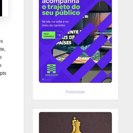
es
te,
e
s
pts
Publicidade