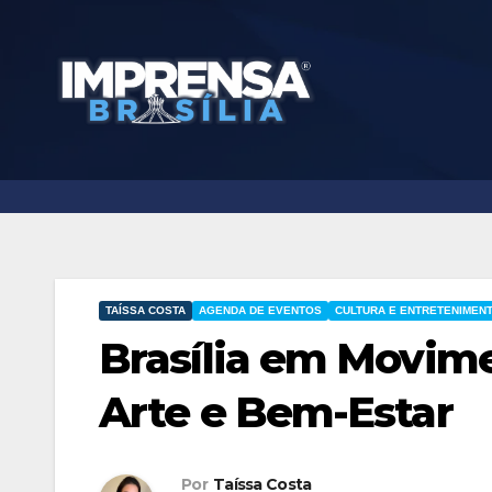
Skip
to
content
TAÍSSA COSTA
AGENDA DE EVENTOS
CULTURA E ENTRETENIMEN
Brasília em Movime
Arte e Bem-Estar
Por
Taíssa Costa