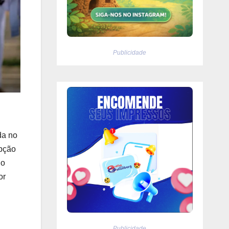
Publicidade
da no
epção
do
or
Publicidade