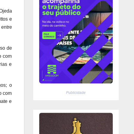
 Ojeda
ttos e
entre
sso de
to com
rias e
gos; o
Publicidade
to com
mate e