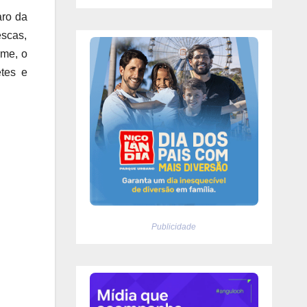
ro da
escas,
rme, o
etes e
Publicidade