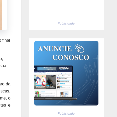
Publicidade
 final
o,
 sua
ro da
escas,
rme, o
etes e
Publicidade