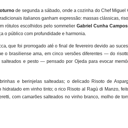
oturno
de segunda a sábado, onde a cozinha do Chef Miguel
tradicionais italianos ganham expressão: massas clássicas, riso
m rótulos escolhidos pelo sommelier
Gabriel Cunha Campos
ça o público com profundidade e harmonia.
ca, que foi prorrogado até o final de fevereiro devido ao suce
que o brasiliense ama, em cinco versões diferentes — do risot
es salteados e pesto — pensado por Ojeda para evocar memó
rinhas e berinjelas salteadas; o delicado Risoto de Aspar
hidratado em vinho tinto; o rico Risoto al Ragù di Manzo, fei
eretti, com camarões salteados no vinho branco, molho de to