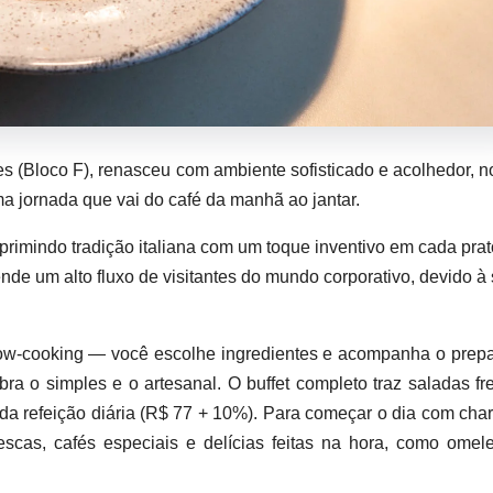
es (Bloco F), renasceu com ambiente sofisticado e acolhedor, no
ma jornada que vai do café da manhã ao jantar.
primindo tradição italiana com um toque inventivo em cada prat
ende um alto fluxo de visitantes do mundo corporativo, devido à
w-cooking — você escolhe ingredientes e acompanha o prepa
ra o simples e o artesanal. O buffet completo traz saladas fr
a refeição diária (R$ 77 + 10%). Para começar o dia com cha
escas, cafés especiais e delícias feitas na hora, como omel