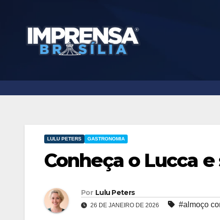
Skip
to
content
LULU PETERS
GASTRONOMIA
Conheça o Lucca e s
Por
Lulu Peters
#almoço cor
26 DE JANEIRO DE 2026