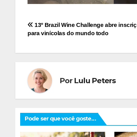
Navegação
13º Brazil Wine Challenge abre inscri
para vinícolas do mundo todo
de
Post
Por
Lulu Peters
Pode ser que você goste...