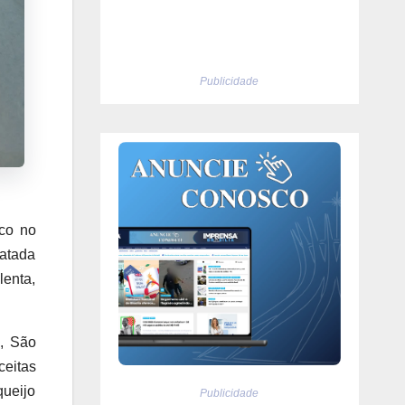
Publicidade
oco no
ratada
lenta,
a, São
ceitas
queijo
Publicidade