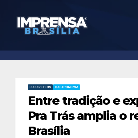
Skip
to
content
LULU PETERS
GASTRONOMIA
Entre tradição e e
Pra Trás amplia o r
Brasília