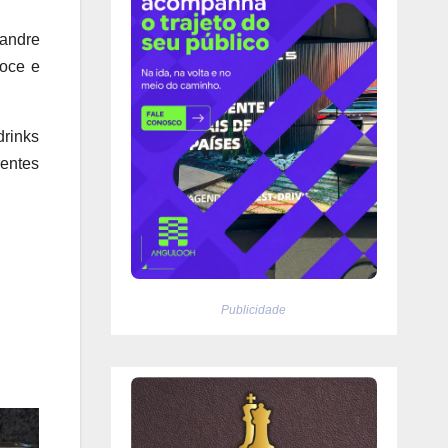
xandre
doce e
drinks
entes
Publicidade