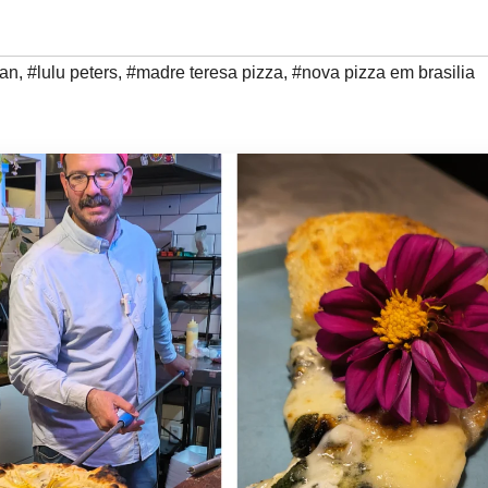
san
,
#lulu peters
,
#madre teresa pizza
,
#nova pizza em brasilia