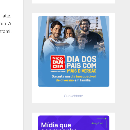
latte,
rup. A
rami,
Publicidade