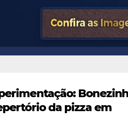
xperimentação: Bonezin
epertório da pizza em