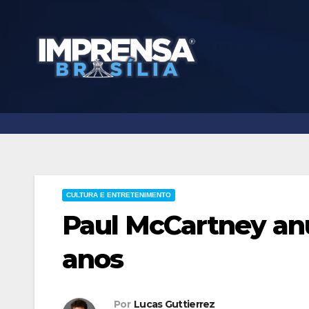
Skip
to
content
CULTURA E ENTRETENIMENTO
Paul McCartney an
anos
Por
Lucas Guttierrez