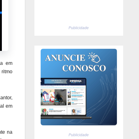
Publicidade
da em
 ritmo
antor,
ral em
nte na
Publicidade