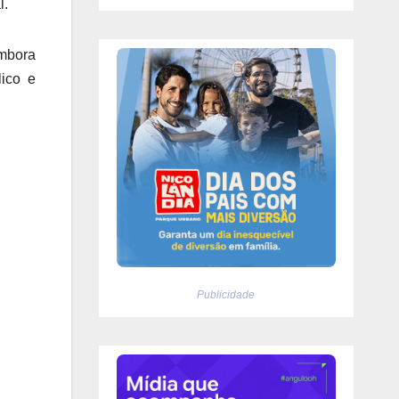
l.
embora
ico e
Publicidade