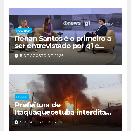
POLÍTICA
Renan Santos é o primeiro a
ser entrevistado por g1 e
GloboNews
5 DE AGOSTO DE 2026
BRASIL
Prefeitura de
Itaquaquecetuba interdita
área após incêndio em
5 DE AGOSTO DE 2026
fábrica