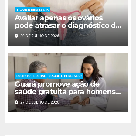
SAÚDE E BEM-ESTAR
Avaliar apenas os ovários
pode atrasar o diagnóstico da
SOMP e comprometer a
29 DE JULHO DE 2026
saúde da mulher
DISTRITO FEDERAL
SAÚDE E BEM-ESTAR
Guará promove ação de
saúde gratuita para homens
nesta terça-feira
27 DE JULHO DE 2026