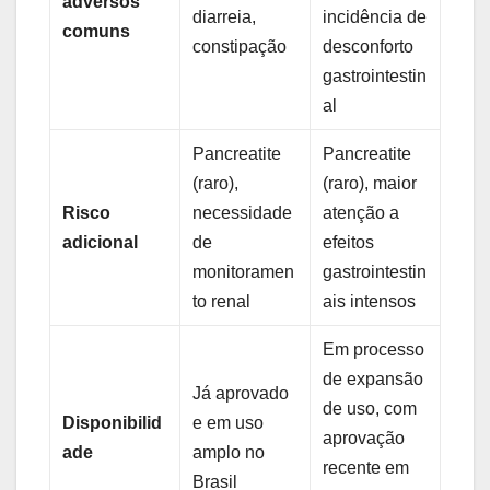
adversos
diarreia,
incidência de
comuns
constipação
desconforto
gastrointestin
al
Pancreatite
Pancreatite
(raro),
(raro), maior
Risco
necessidade
atenção a
adicional
de
efeitos
monitoramen
gastrointestin
to renal
ais intensos
Em processo
de expansão
Já aprovado
de uso, com
Disponibilid
e em uso
aprovação
ade
amplo no
recente em
Brasil