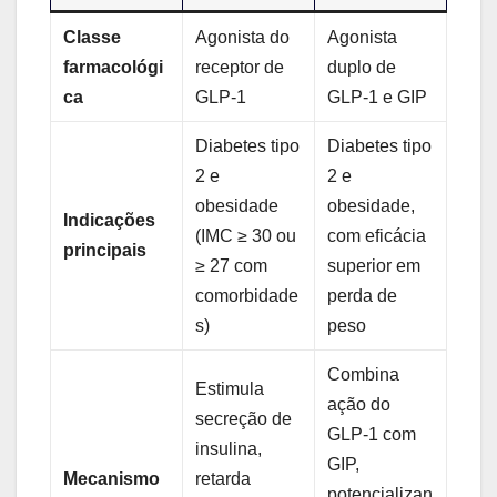
Classe
Agonista do
Agonista
farmacológi
receptor de
duplo de
ca
GLP-1
GLP-1 e GIP
Diabetes tipo
Diabetes tipo
2 e
2 e
obesidade
obesidade,
Indicações
(IMC ≥ 30 ou
com eficácia
principais
≥ 27 com
superior em
comorbidade
perda de
s)
peso
Combina
Estimula
ação do
secreção de
GLP-1 com
insulina,
GIP,
Mecanismo
retarda
potencializan