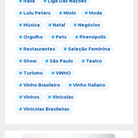
Itália
Liga Das Nações
Lulu Peters
Miolo
Moda
Música
Natal
Negócios
Orgulho
Pets
Pirenópolis
Restaurantes
Seleção Feminina
Show
São Paulo
Teatro
Turismo
VINHO
Vinho Brasileiro
Vinho Italiano
Vinhos
Vinícolas
Vinícolas Brasileiras