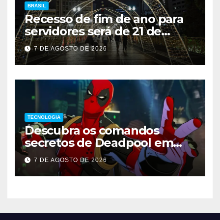
BRASIL
Recesso de fim de ano para
servidores será de 21 de
dezembro a 1º de janeiro
7 DE AGOSTO DE 2026
TECNOLOGIA
Descubra os comandos
secretos de Deadpool em
Marvel Tokon
7 DE AGOSTO DE 2026