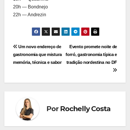
20h — Bondnejo
22h — Andrezin
Navegação
Um novo endereço de
Evento promete noite de
gastronomia que mistura
forró, gastronomia típica e
de
memória, técnica e sabor
tradição nordestina no DF
Post
Por
Rochelly Costa