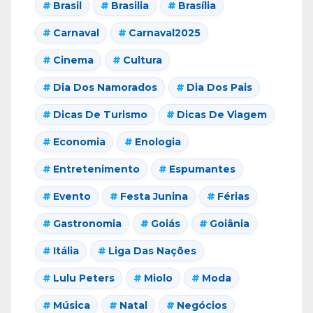
Brasil
Brasilia
Brasília
Carnaval
Carnaval2025
Cinema
Cultura
Dia Dos Namorados
Dia Dos Pais
Dicas De Turismo
Dicas De Viagem
Economia
Enologia
Entretenimento
Espumantes
Evento
Festa Junina
Férias
Gastronomia
Goiás
Goiânia
Itália
Liga Das Nações
Lulu Peters
Miolo
Moda
Música
Natal
Negócios