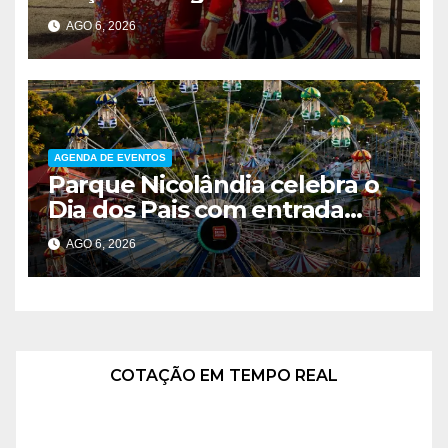
música e entrada solidária em
AGO 6, 2026
Brasília
AGENDA DE EVENTOS
Parque Nicolândia celebra o
Dia dos Pais com entrada
gratuita para pais e desconto
AGO 6, 2026
de 40% nos passaportes
COTAÇÃO EM TEMPO REAL