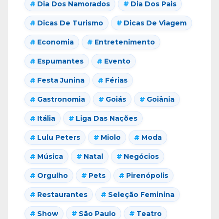
Dia Dos Namorados
Dia Dos Pais
Dicas De Turismo
Dicas De Viagem
Economia
Entretenimento
Espumantes
Evento
Festa Junina
Férias
Gastronomia
Goiás
Goiânia
Itália
Liga Das Nações
Lulu Peters
Miolo
Moda
Música
Natal
Negócios
Orgulho
Pets
Pirenópolis
Restaurantes
Seleção Feminina
Show
São Paulo
Teatro