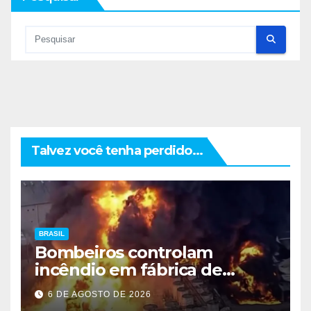
Talvez você tenha perdido...
BRASIL
Bombeiros controlam
incêndio em fábrica de
Itaquaquecetuba após 33
6 DE AGOSTO DE 2026
horas