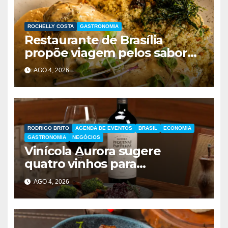
ROCHELLY COSTA
GASTRONOMIA
Restaurante de Brasília
propõe viagem pelos sabores
do Brasil durante festival
AGO 4, 2026
gastronômico
RODRIGO BRITO
AGENDA DE EVENTOS
BRASIL
ECONOMIA
GASTRONOMIA
NEGÓCIOS
Vinícola Aurora sugere
quatro vinhos para
presentear no Dia dos Pais
AGO 4, 2026