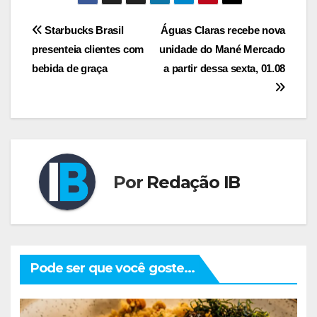
Navegação
Starbucks Brasil
Águas Claras recebe nova
presenteia clientes com
unidade do Mané Mercado
de
bebida de graça
a partir dessa sexta, 01.08
Post
Por
Redação IB
Pode ser que você goste...