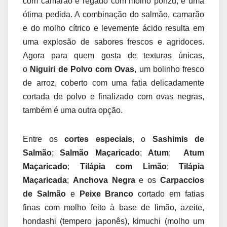
com camarão e regado com molho ponzu, é uma
ótima pedida. A combinação do salmão, camarão
e do molho cítrico e levemente ácido resulta em
uma explosão de sabores frescos e agridoces.
Agora para quem gosta de texturas únicas,
o
Niguiri de Polvo com Ovas
, um bolinho fresco
de arroz, coberto com uma fatia delicadamente
cortada de polvo e finalizado com ovas negras,
também é uma outra opção.
Entre os
cortes especiais
, o
Sashimis de
Salmão
;
Salmão Maçaricado
;
Atum
;
Atum
Maçaricado
;
Tilápia com Limão
;
Tilápia
Maçaricada
;
Anchova Negra
e os
Carpaccios
de Salmão
e
Peixe Branco
cortado em fatias
finas com molho feito à base de limão, azeite,
hondashi (tempero japonês), kimuchi (molho um