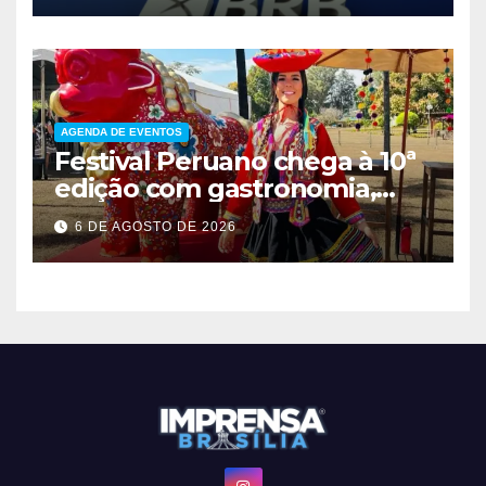
AGENDA DE EVENTOS
Festival Peruano chega à 10ª
edição com gastronomia,
música e entrada solidária
6 DE AGOSTO DE 2026
em Brasília