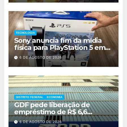
TECNOLOGIA
Sony anuncia fim da mídia
física para PlayStation 5 em
2028
6 DE AGOSTO DE 2026
DISTRITO FEDERAL
ECONOMIA
GDF pede liberação de
empréstimo de R$ 6,6
bilhões e critica inércia do
6 DE AGOSTO DE 2026
FGC