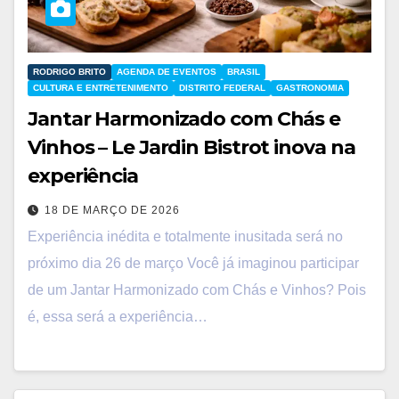
RODRIGO BRITO
AGENDA DE EVENTOS
BRASIL
CULTURA E ENTRETENIMENTO
DISTRITO FEDERAL
GASTRONOMIA
Jantar Harmonizado com Chás e
Vinhos – Le Jardin Bistrot inova na
experiência
18 DE MARÇO DE 2026
Experiência inédita e totalmente inusitada será no
próximo dia 26 de março Você já imaginou participar
de um Jantar Harmonizado com Chás e Vinhos? Pois
é, essa será a experiência…