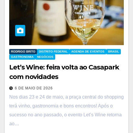
RODRIGO BRITO
DISTRITO FEDERAL
AGENDA DE EVENTOS
BRASIL
GASTRONOMIA
NEGÓCIOS
Let’s Wine: feira volta ao Casapark
com novidades
6 DE MAIO DE 2026
Nos dias 23 e 24 de maio, a praça central do shopping
terá vinho, gastronomia e bons encontros! Após o
sucesso no ano passado, o evento Let’s Wine retorna
ao…