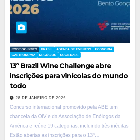
RODRIGO BRITO
BRASIL
AGENDA DE EVENTOS
ECONOMIA
GASTRONOMIA
NEGÓCIOS
SOCIEDADE
13º Brazil Wine Challenge abre
inscrições para vinícolas do mundo
todo
28 DE JANEIRO DE 2026
Concurso internacional promovido pela ABE tem
chancela da OIV e da Associação de Enólogos da
América e reúne 19 categorias, incluindo três inéditas
Estão abertas as inscrições para o 13º…