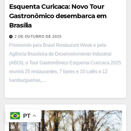
Esquenta Curicaca: Novo Tour
Gastronômico desembarca em
Brasília
2 DE OUTUBRO DE 2025
Promovido pela Brasil Restaurant Week e pela
Agência Brasileira de Desenvolvimento Industrial
(ABDI), o Tour Gastronômico Esquenta Curicaca 2025
reunirá 25 restaurantes, 7 bares e 10 cafés e 12
hamburguerias,…
PT