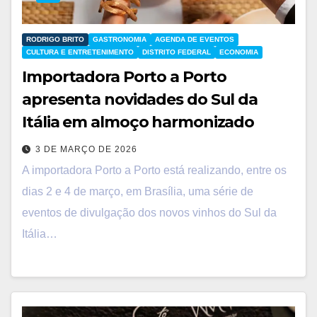
RODRIGO BRITO
GASTRONOMIA
AGENDA DE EVENTOS
CULTURA E ENTRETENIMENTO
DISTRITO FEDERAL
ECONOMIA
Importadora Porto a Porto
apresenta novidades do Sul da
Itália em almoço harmonizado
3 DE MARÇO DE 2026
A importadora Porto a Porto está realizando, entre os
dias 2 e 4 de março, em Brasília, uma série de
eventos de divulgação dos novos vinhos do Sul da
Itália…