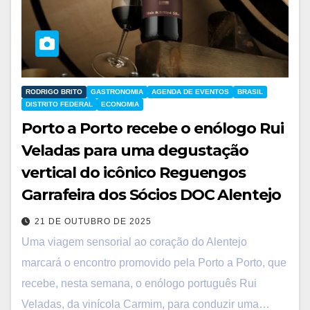
RODRIGO BRITO
GASTRONOMIA
AGENDA DE EVENTOS
BRASIL
DISTRITO FEDERAL
ECONOMIA
Porto a Porto recebe o enólogo Rui
Veladas para uma degustação
vertical do icônico Reguengos
Garrafeira dos Sócios DOC Alentejo
21 DE OUTUBRO DE 2025
Uma viagem sensorial ao coração do Alentejo
marcará o encontro promovido pela Porto a Porto, que
recebe, nesta semana, o enólogo português Rui
Veladas, da vinícola Carmim, para conduzir uma…