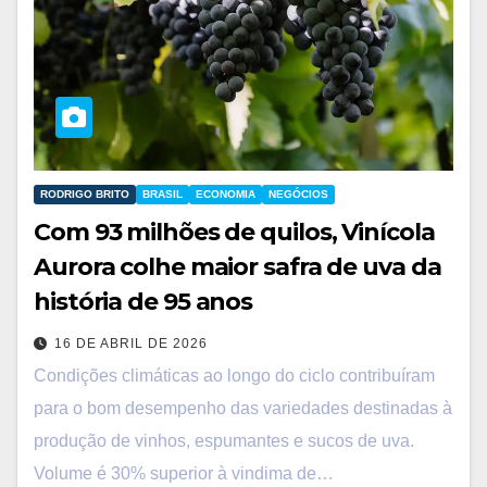
RODRIGO BRITO
BRASIL
ECONOMIA
NEGÓCIOS
Com 93 milhões de quilos, Vinícola
Aurora colhe maior safra de uva da
história de 95 anos
16 DE ABRIL DE 2026
Condições climáticas ao longo do ciclo contribuíram
para o bom desempenho das variedades destinadas à
produção de vinhos, espumantes e sucos de uva.
Volume é 30% superior à vindima de…