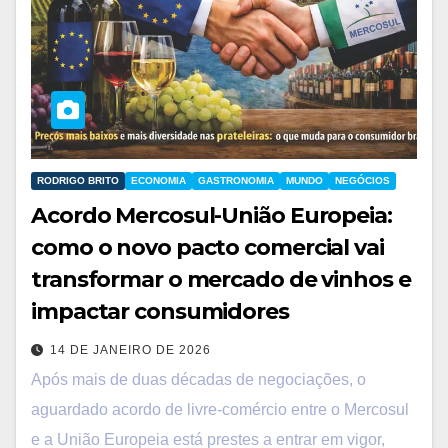
RODRIGO BRITO
ECONOMIA
GASTRONOMIA
MUNDO
NEGÓCIOS
Acordo Mercosul-União Europeia:
como o novo pacto comercial vai
transformar o mercado de vinhos e
impactar consumidores
14 DE JANEIRO DE 2026
Após mais de duas décadas de negociações, o
aguardado acordo de livre-comércio entre o Mercosul
e a União Europeia está prestes a entrar em vigor,