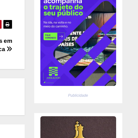
es em
nca
Publicidade