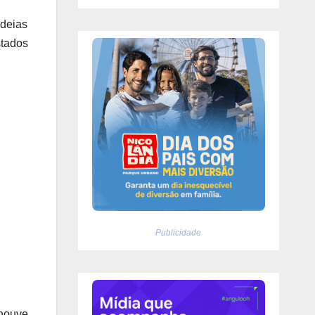
adeias
stados
Publicidade
 houve