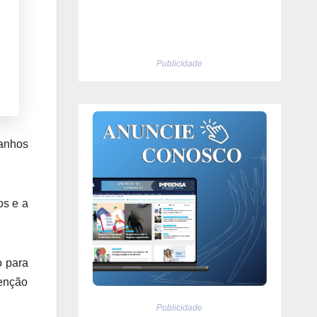
Publicidade
ganhos
os e a
o para
enção
Publicidade