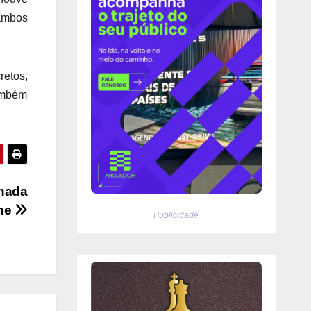
 ambos
retos,
também
onada
ene
Publicidade