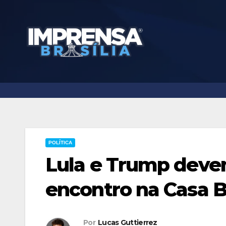
Skip
to
content
POLÍTICA
Lula e Trump deve
encontro na Casa 
Por
Lucas Guttierrez