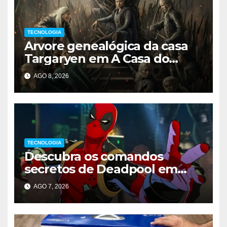
TECNOLOGIA
Arvore genealógica da casa
Targaryen em A Casa do
Dragão
AGO 8, 2026
TECNOLOGIA
Descubra os comandos
secretos de Deadpool em
Marvel Tokon
AGO 7, 2026