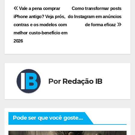
Navegação
Vale a pena comprar
Como transformar posts
iPhone antigo? Veja prós,
do Instagram em anúncios
de
contras e os modelos com
de forma eficaz
Post
melhor custo-benefício em
2026
Por
Redação IB
Pode ser que você goste...