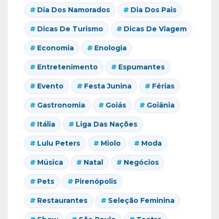
Dia Dos Namorados
Dia Dos Pais
Dicas De Turismo
Dicas De Viagem
Economia
Enologia
Entretenimento
Espumantes
Evento
Festa Junina
Férias
Gastronomia
Goiás
Goiânia
Itália
Liga Das Nações
Lulu Peters
Miolo
Moda
Música
Natal
Negócios
Pets
Pirenópolis
Restaurantes
Seleção Feminina