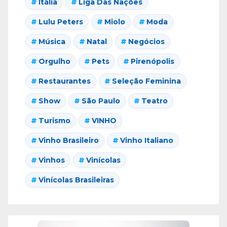
Itália
Liga Das Nações
Lulu Peters
Miolo
Moda
Música
Natal
Negócios
Orgulho
Pets
Pirenópolis
Restaurantes
Seleção Feminina
Show
São Paulo
Teatro
Turismo
VINHO
Vinho Brasileiro
Vinho Italiano
Vinhos
Vinícolas
Vinícolas Brasileiras