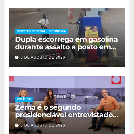
DISTRITO FEDERAL
ECONOMIA
Dupla escorrega em gasolina
durante assalto a posto em
Ceilândia
6 DE AGOSTO DE 2026
POLÍTICA
Zema é o segundo
presidenciável entrevistado
pelo g1 e GloboNews
6 DE AGOSTO DE 2026