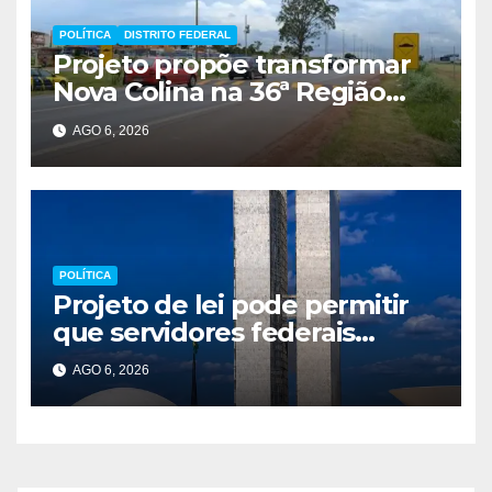
POLÍTICA
DISTRITO FEDERAL
Projeto propõe transformar
Nova Colina na 36ª Região
Administrativa do Distrito
AGO 6, 2026
Federal
POLÍTICA
Projeto de lei pode permitir
que servidores federais
atuem como MEI
AGO 6, 2026