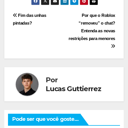
Navegação
Fim das unhas
Por que o Roblox
pintadas?
“removeu” o chat?
de
Entenda as novas
Post
restrições para menores
Por
Lucas Guttierrez
Pode ser que você goste...