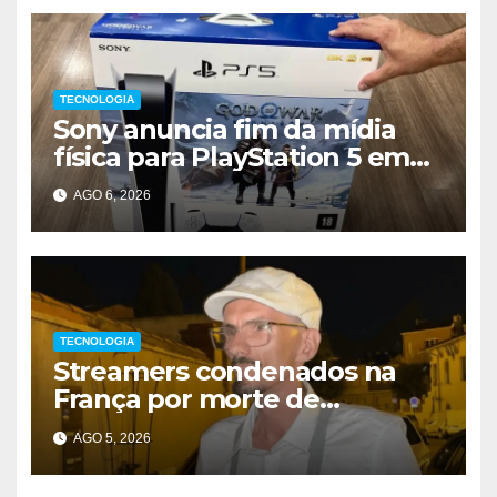
TECNOLOGIA
Sony anuncia fim da mídia
física para PlayStation 5 em
2028
AGO 6, 2026
TECNOLOGIA
Streamers condenados na
França por morte de
influenciador
AGO 5, 2026