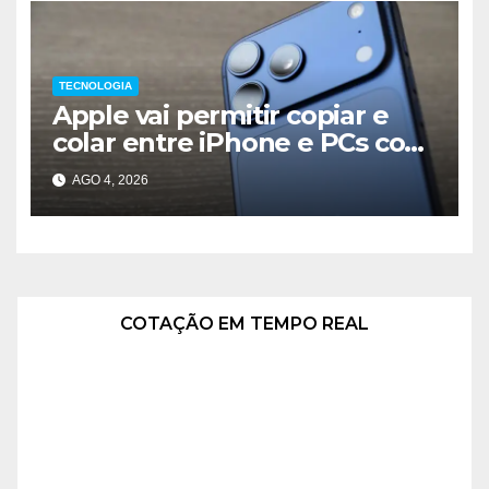
TECNOLOGIA
Apple vai permitir copiar e
colar entre iPhone e PCs com
Windows
AGO 4, 2026
COTAÇÃO EM TEMPO REAL