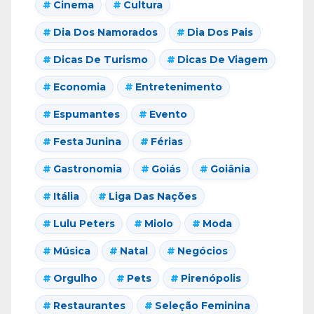
Cinema
Cultura
Dia Dos Namorados
Dia Dos Pais
Dicas De Turismo
Dicas De Viagem
Economia
Entretenimento
Espumantes
Evento
Festa Junina
Férias
Gastronomia
Goiás
Goiânia
Itália
Liga Das Nações
Lulu Peters
Miolo
Moda
Música
Natal
Negócios
Orgulho
Pets
Pirenópolis
Restaurantes
Seleção Feminina