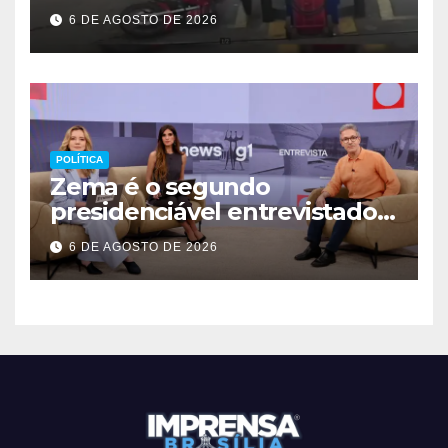
Ceilândia
6 DE AGOSTO DE 2026
POLÍTICA
Zema é o segundo
presidenciável entrevistado
pelo g1 e GloboNews
6 DE AGOSTO DE 2026