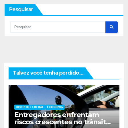
Pesquisar
Talvez você tenha perdido...
DISTRITO FEDERAL
ECONOMIA
Entregadores enfrentam
riscos crescentes no trânsito