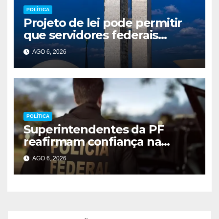
POLÍTICA
Projeto de lei pode permitir
que servidores federais
atuem como MEI
AGO 6, 2026
POLÍTICA
Superintendentes da PF
reafirmam confiança na
direção geral
AGO 6, 2026