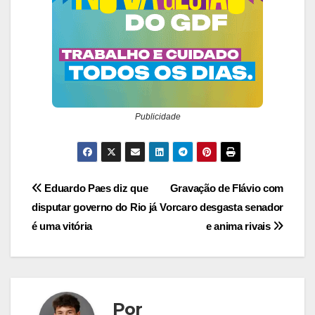
Publicidade
Navegação
Eduardo Paes diz que
Gravação de Flávio com
disputar governo do Rio já
Vorcaro desgasta senador
de
é uma vitória
e anima rivais
Post
Por