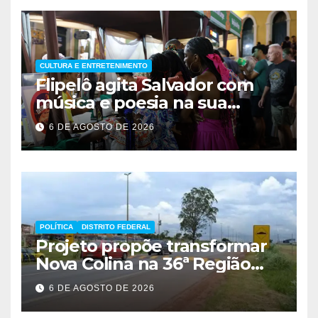
CULTURA E ENTRETENIMENTO
Flipelô agita Salvador com
música e poesia na sua
décima edição
6 DE AGOSTO DE 2026
POLÍTICA
DISTRITO FEDERAL
Projeto propõe transformar
Nova Colina na 36ª Região
Administrativa do Distrito
6 DE AGOSTO DE 2026
Federal