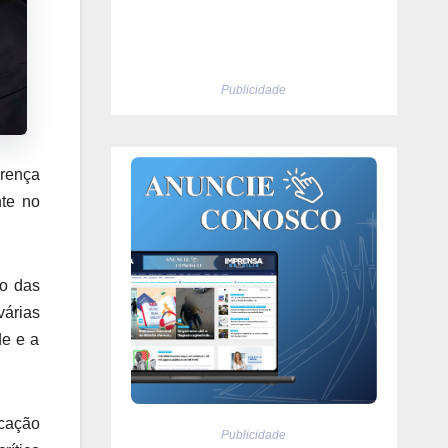
Publicidade
crença
nte no
ão das
várias
de e a
ucação
Publicidade