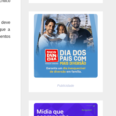
rítico
a deve
 que a
mentos
Publicidade