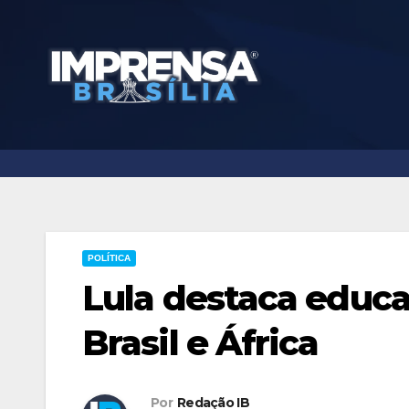
Skip
to
content
POLÍTICA
Lula destaca educ
Brasil e África
Por
Redação IB