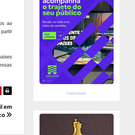
dos ao
partir
países
 essas
Publicidade
il em
ico