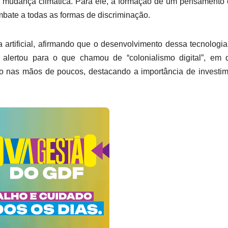
a mudança climática. Para ele, a formação de um pensamento c
ombate a todas as formas de discriminação.
 artificial, afirmando que o desenvolvimento dessa tecnologi
le alertou para o que chamou de “colonialismo digital”, em
o nas mãos de poucos, destacando a importância de investi