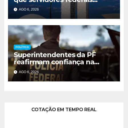
atuem como MEI
AGO 6, 2026
POLÍTICA
Superintendentes da PF
reafirmam confiança na
direção geral
AGO 6, 2026
COTAÇÃO EM TEMPO REAL