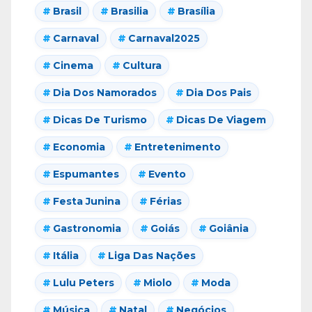
Brasil
Brasilia
Brasília
Carnaval
Carnaval2025
Cinema
Cultura
Dia Dos Namorados
Dia Dos Pais
Dicas De Turismo
Dicas De Viagem
Economia
Entretenimento
Espumantes
Evento
Festa Junina
Férias
Gastronomia
Goiás
Goiânia
Itália
Liga Das Nações
Lulu Peters
Miolo
Moda
Música
Natal
Negócios