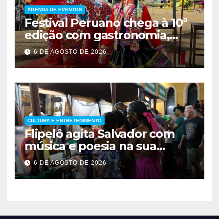
AGENDA DE EVENTOS
Festival Peruano chega à 10ª
edição com gastronomia,
música e entrada solidária
6 DE AGOSTO DE 2026
em Brasília
CULTURA E ENTRETENIMENTO
Flipelô agita Salvador com
música e poesia na sua
décima edição
6 DE AGOSTO DE 2026