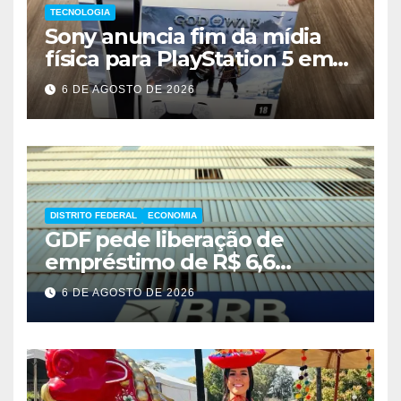
TECNOLOGIA
Sony anuncia fim da mídia
física para PlayStation 5 em
2028
6 DE AGOSTO DE 2026
DISTRITO FEDERAL
ECONOMIA
GDF pede liberação de
empréstimo de R$ 6,6
bilhões e critica inércia do
6 DE AGOSTO DE 2026
FGC