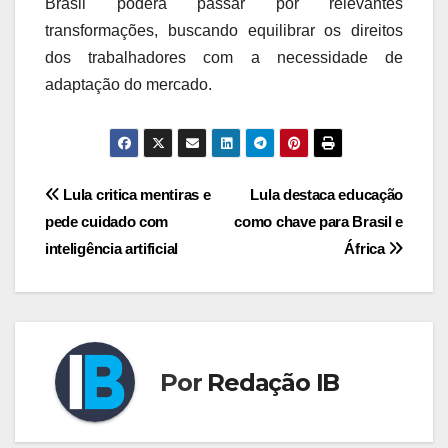
Brasil poderá passar por relevantes
transformações, buscando equilibrar os direitos
dos trabalhadores com a necessidade de
adaptação do mercado.
Navegação
Lula critica mentiras e
Lula destaca educação
pede cuidado com
como chave para Brasil e
de
inteligência artificial
África
Post
Por
Redação IB