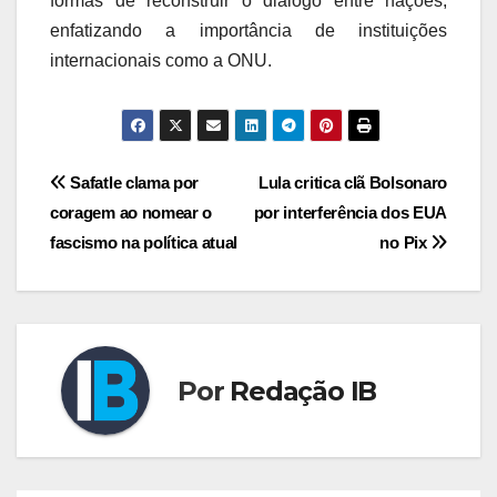
formas de reconstruir o diálogo entre nações,
enfatizando a importância de instituições
internacionais como a ONU.
Navegação
Safatle clama por
Lula critica clã Bolsonaro
coragem ao nomear o
por interferência dos EUA
de
fascismo na política atual
no Pix
Post
Por
Redação IB