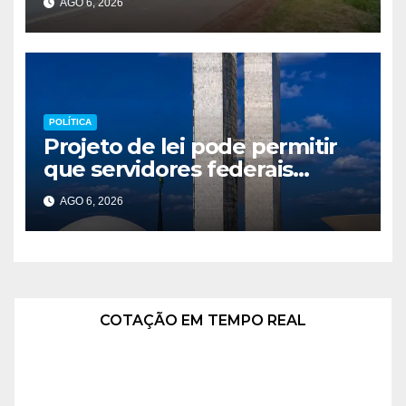
AGO 6, 2026
Federal
POLÍTICA
Projeto de lei pode permitir
que servidores federais
atuem como MEI
AGO 6, 2026
COTAÇÃO EM TEMPO REAL