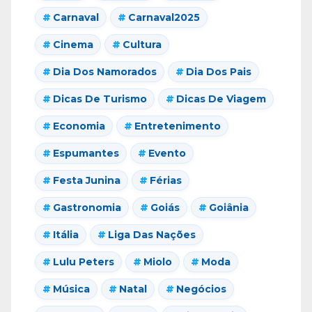
Carnaval
Carnaval2025
Cinema
Cultura
Dia Dos Namorados
Dia Dos Pais
Dicas De Turismo
Dicas De Viagem
Economia
Entretenimento
Espumantes
Evento
Festa Junina
Férias
Gastronomia
Goiás
Goiânia
Itália
Liga Das Nações
Lulu Peters
Miolo
Moda
Música
Natal
Negócios