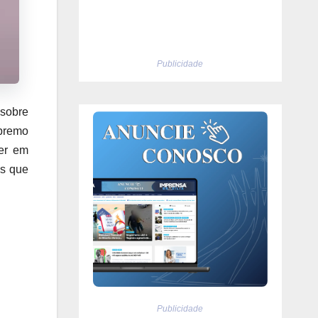
Publicidade
 sobre
premo
cer em
os que
Publicidade