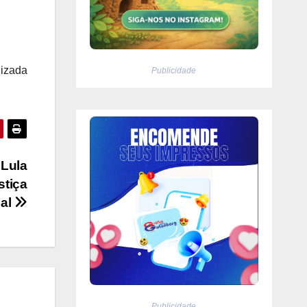
lizada
Publicidade
 Lula
stiça
cal
Publicidade