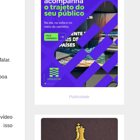
alar.
 boa
Publicidade
vídeo
 isso