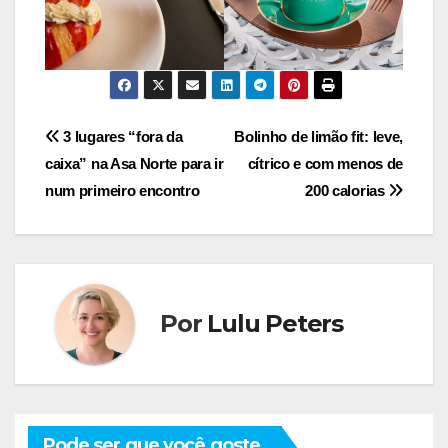
Navegação
3 lugares “fora da
Bolinho de limão fit: leve,
caixa” na Asa Norte para ir
cítrico e com menos de
de
num primeiro encontro
200 calorias
Post
Por
Lulu Peters
Pode ser que você goste...