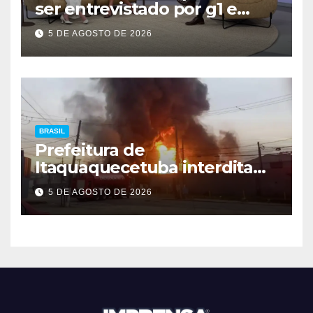
ser entrevistado por g1 e
GloboNews
5 DE AGOSTO DE 2026
BRASIL
Prefeitura de
Itaquaquecetuba interdita
área após incêndio em
5 DE AGOSTO DE 2026
fábrica