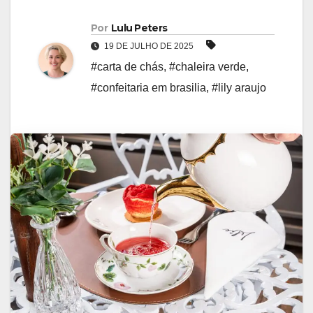
Por
Lulu Peters
19 DE JULHO DE 2025
#carta de chás
,
#chaleira verde
,
#confeitaria em brasilia
,
#lily araujo