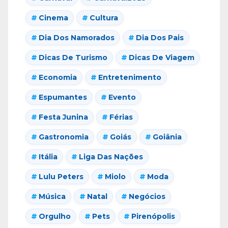
Cinema
Cultura
Dia Dos Namorados
Dia Dos Pais
Dicas De Turismo
Dicas De Viagem
Economia
Entretenimento
Espumantes
Evento
Festa Junina
Férias
Gastronomia
Goiás
Goiânia
Itália
Liga Das Nações
Lulu Peters
Miolo
Moda
Música
Natal
Negócios
Orgulho
Pets
Pirenópolis