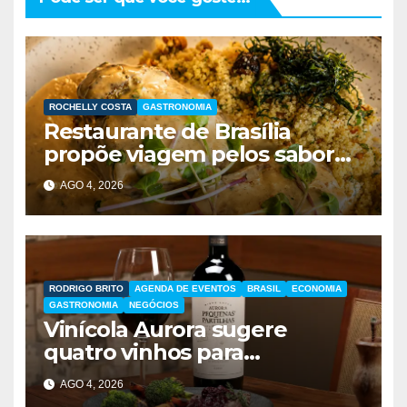
ROCHELLY COSTA
GASTRONOMIA
Restaurante de Brasília
propõe viagem pelos sabores
do Brasil durante festival
AGO 4, 2026
gastronômico
RODRIGO BRITO
AGENDA DE EVENTOS
BRASIL
ECONOMIA
GASTRONOMIA
NEGÓCIOS
Vinícola Aurora sugere
quatro vinhos para
presentear no Dia dos Pais
AGO 4, 2026